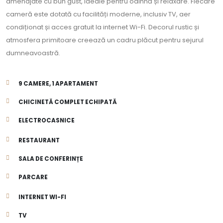
amenajate cu bun gust, ideale pentru odihnă și relaxare. Fiecare
cameră este dotată cu facilități moderne, inclusiv TV, aer
condiționat și acces gratuit la internet Wi-Fi. Decorul rustic și
atmosfera primitoare creează un cadru plăcut pentru sejurul
dumneavoastră.
9 CAMERE, 1 APARTAMENT
CHICINETĂ COMPLET ECHIPATĂ
ELECTROCASNICE
RESTAURANT
SALA DE CONFERINȚE
PARCARE
INTERNET WI-FI
TV